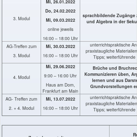
Mi, 26.01.2022
Do, 24.02.2022
sprachbildende Zugänge z
3. Modul
Mi, 09.03.2022
und Algebra in der Seku
online jeweils
16:00 – 18:00 Uhr
unterrichtspraktische A
AG-Treffen zum
Mi, 30.03.2022
praxistaugliche Materialie
3. Modul
16:00 – 18:00 Uhr
Tipps; weiterführende 
Mi, 29.06.2022
Brüche und Bruchre
Kommunizieren üben, Ar
9:00 – 16:00 Uhr
4. Modul
lernen und aus Darst
Haus am Dom,
Grundvorstellungen e
Frankfurt am Main
unterrichtspraktische A
AG- Treffen zum
Mi, 13.07.2022
praxistaugliche Materialie
2. + 4. Modul
16:00 – 18:00 Uhr
Tipps; weiterführende 
R